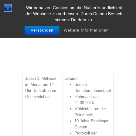
Wir benutzen Cookies um die Nutzerfreundlichkeit
der Webseite zu verbessen. Durch Deinen Besuch
NIEDER-
stimmst Du dem zu.
BESSINGEN
Verstanden
Weitere Informationen
Jeden 1. Mittwoch
aktuell
im Monat um 14
Unsere
Uhr Dorfkaffee im
Dorfinformationstafel
Gemeindehaus
Flohmarkt am
22.09.2024
Mühlenfest an der
Peinmühle
10 Jahre Bessinger
Gurken
Protokoll der