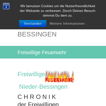
Wir benutzen Cookies um die Nutzerfreundlichkeit
der Webseite zu verbessen. Durch Deinen Besuch
stimmst Du dem zu.
Verstanden
Weitere Informationen
NIEDER-
BESSINGEN
Freiwillige Feuerwehr
Freiwillige
Nieder-Bessingen
C H R O N I K
der Freiwilligen