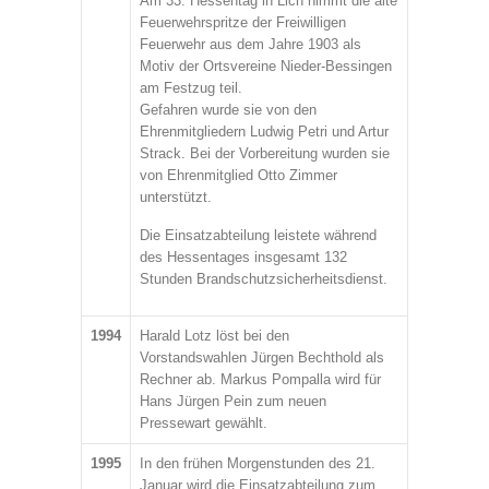
Am 33. Hessentag in Lich nimmt die alte
Feuerwehrspritze der Freiwilligen
Feuerwehr aus dem Jahre 1903 als
Motiv der Ortsvereine Nieder-Bessingen
am Festzug teil.
Gefahren wurde sie von den
Ehrenmitgliedern Ludwig Petri und Artur
Strack. Bei der Vorbereitung wurden sie
von Ehrenmitglied Otto Zimmer
unterstützt.
Die Einsatzabteilung leistete während
des Hessentages insgesamt 132
Stunden Brandschutzsicherheitsdienst.
1994
Harald Lotz löst bei den
Vorstandswahlen Jürgen Bechthold als
Rechner ab. Markus Pompalla wird für
Hans Jürgen Pein zum neuen
Pressewart gewählt.
1995
In den frühen Morgenstunden des 21.
Januar wird die Einsatzabteilung zum