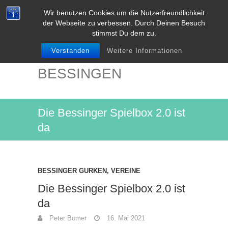
Wir benutzen Cookies um die Nutzerfreundlichkeit
der Webseite zu verbessen. Durch Deinen Besuch
stimmst Du dem zu.
Verstanden
Weitere Informationen
NIEDER-
BESSINGEN
Die Bessinger Spielbox 2.0 ist
da
BESSINGER GURKEN
,
VEREINE
Die Bessinger Spielbox 2.0 ist
da
Peter Bömer
16. Mai 2021