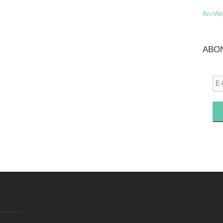
An-/A
ABO