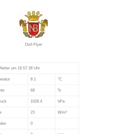
Dorf-Flyer
etter um 16:57:38 Uhr
eratur
8.1
°C
hte
68
%
ruck
1028.4
hPa
e
23
W/m²
ndex
0