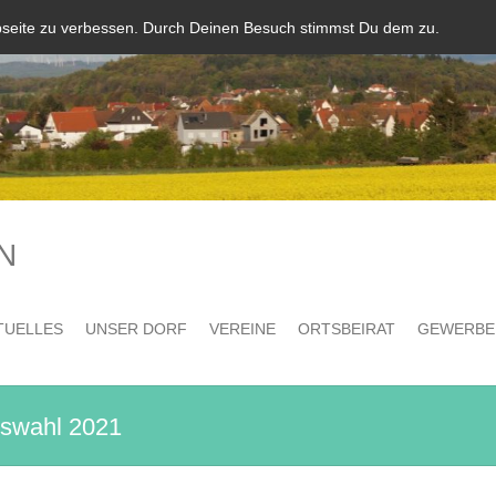
bseite zu verbessen. Durch Deinen Besuch stimmst Du dem zu.
N
TUELLES
UNSER DORF
VEREINE
ORTSBEIRAT
GEWERBE
swahl 2021