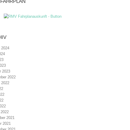
-FAHRPLAN
HIV
 2024
024
23
023
r 2023
ber 2022
 2022
22
022
22
022
 2022
ber 2021
r 2021
ber 2021