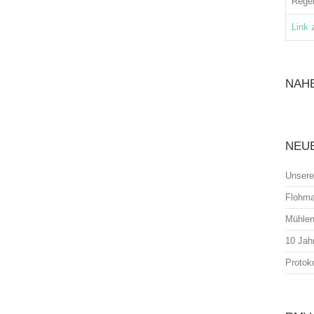
Rege
Link 
NAH
NEU
Unsere
Flohma
Mühlen
10 Jah
Protok