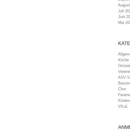
August
Juli 20
Juni 2
Mai 20
KAT
Allgem
Kirche
Ortsbei
Verein
ASV Sp
Bessin
Chor
Feuerw
Kinder
VfLuL
ANM