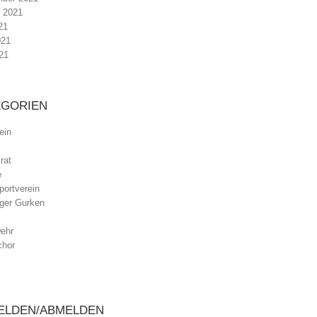
 2021
21
021
21
EGORIEN
ein
rat
e
ortverein
ger Gurken
ehr
chor
ELDEN/ABMELDEN