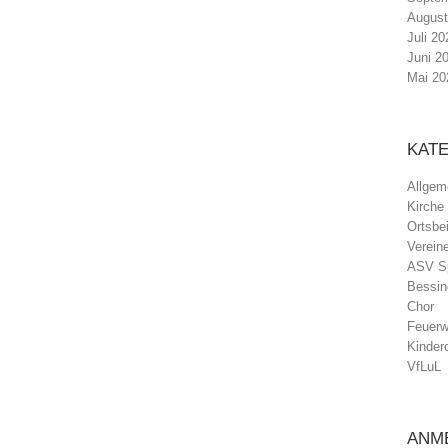
August
Juli 20
Juni 2
Mai 20
KAT
Allgem
Kirche
Ortsbei
Verein
ASV Sp
Bessin
Chor
Feuerw
Kinder
VfLuL
ANM