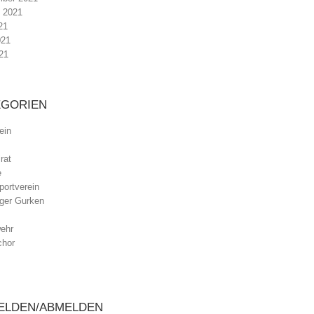
 2021
21
021
21
EGORIEN
ein
rat
e
ortverein
ger Gurken
ehr
chor
ELDEN/ABMELDEN