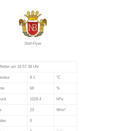
Dorf-Flyer
etter um 16:57:38 Uhr
eratur
8.1
°C
hte
68
%
ruck
1028.4
hPa
e
23
W/m²
ndex
0