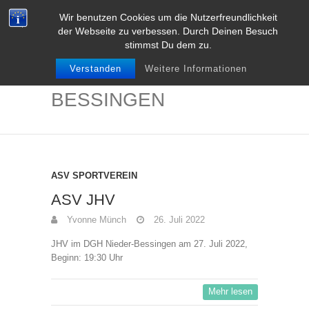
Wir benutzen Cookies um die Nutzerfreundlichkeit
der Webseite zu verbessen. Durch Deinen Besuch
stimmst Du dem zu.
Verstanden
Weitere Informationen
NIEDER-
BESSINGEN
ASV SPORTVEREIN
ASV JHV
Yvonne Münch
26. Juli 2022
JHV im DGH Nieder-Bessingen am 27. Juli 2022,
Beginn: 19:30 Uhr
Mehr lesen